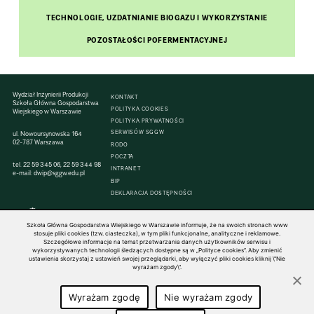
TECHNOLOGIE, UZDATNIANIE BIOGAZU I WYKORZYSTANIE
POZOSTAŁOŚCI POFERMENTACYJNEJ
Wydział Inżynierii Produkcji
KONTAKT
Szkoła Główna Gospodarstwa
POLITYKA COOKIES
Wiejskiego w Warszawie
POLITYKA PRYWATNOŚCI
SERWISÓW SGGW
ul. Nowoursynowska 164
02-787 Warszawa
RODO
POCZTA
tel.
22 59 345 06
,
22 59 344 98
INTRANET
e-mail:
dwip@sggw.edu.pl
BIP
DEKLARACJA DOSTĘPNOŚCI
Szkoła Główna Gospodarstwa Wiejskiego w Warszawie informuje, że na swoich stronach www
stosuje pliki cookies (tzw. ciasteczka), w tym pliki funkcjonalne, analityczne i reklamowe.
Szczegółowe informacje na temat przetwarzania danych użytkowników serwisu i
© 1816–2026 SGGW — ALL RIGHTS RESERVED
wykorzystywanych technologii śledzących dostępne są w „Polityce cookies”. Aby zmienić
ustawienia skorzystaj z ustawień swojej przeglądarki, aby wyłączyć pliki cookies kliknij \"Nie
wyrażam zgody\".
Wyrażam zgodę
Nie wyrażam zgody