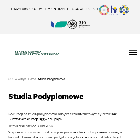
IRK
SYLABUS SGGW
E-HMS
INTRANET
E-SGGW
PROJEKTY
SZKOŁA GŁÓWNA
GOSPODARSTWA WIEJSKIEGO
/
/
SGGW Witryn
Home
Studia Podyplomowe
Studia Podyplomowe
Rekrutacja na studia podyplomowe odbywa się w internetowym systemie IRK:
https://rekrutacja.sggw.edu.pl/pl/
Termin rekrutacji do 30.09.2026.
W sprawach związanych z rekrutacją na poszczególne studia uprzejmie prosimy o
kontakt z kierownikiem studiów podyplomowych dostępnymi w zakładce danych